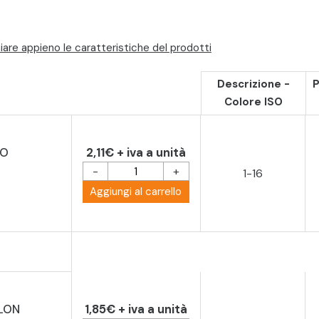
are appieno le caratteristiche del prodotti
Descrizione -
P
Colore ISO
TO
2,11€ + iva a unità
-
+
1-16
Aggiungi al carrello
LON
1,85€ + iva a unità