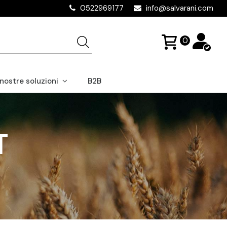
0522969177
info@salvarani.com
0
 nostre soluzioni
B2B
T