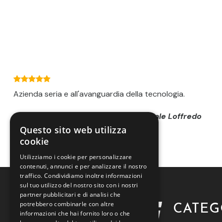
Azienda seria e all'avanguardia della tecnologia.
Pasquale Loffredo
Questo sito web utilizza
cookie
Utilizziamo i cookie per personalizzare
contenuti, annunci e per analizzare il nostro
traffico. Condividiamo inoltre informazioni
sul tuo utilizzo del nostro sito con i nostri
partner pubblicitari e di analisi che
potrebbero combinarle con altre
CATEG
informazioni che hai fornito loro o che