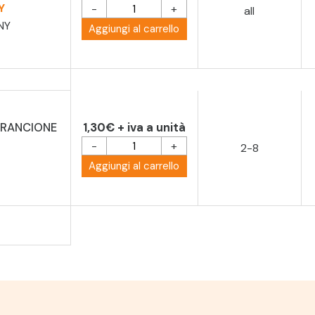
Y
-
+
all
NY
Aggiungi al carrello
ARANCIONE
1,30€ + iva a unità
-
+
2-8
Aggiungi al carrello