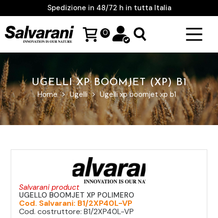
Spedizione in 48/72 h in tutta Italia
0
UGELLI XP BOOMJET (XP) B1
Home
Ugelli
Ugelli xp boomjet xp b1
Salvarani product
UGELLO BOOMJET XP POLIMERO
Cod. Salvarani: B1/2XP40L-VP
Cod. costruttore: B1/2XP40L-VP