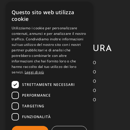
Contattaci
Questo sito web utilizza
Privacy policy
cookie
Cookie policy
Utilizziamo i cookie per personalizzare
contenuti, annunci e per analizzare il nostro
Termini e condizioni
traffico. Condividiamo inoltre informazioni
sul tuo utilizzo del nostro sito con i nostri
ORARI DI APERTURA
partner pubblicitari e di analisi che
potrebbero combinarle con altre
informazioni che hai fornito loro o che
Lunedì
9:00 - 18:00
hanno raccolto dal tuo utilizzo dei loro
Martedì
9:00 - 18:00
servizi.
Leggi di più
Mercoledì
9:00 - 18:00
STRETTAMENTE NECESSARI
Giovedì
9:00 - 18:00
PERFORMANCE
Venerdì
9:00 - 18:00
TARGETING
Sabato
Chiuso
FUNZIONALITÀ
Domenica
Chiuso