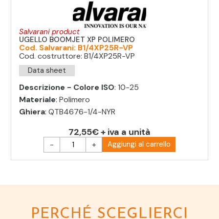
Salvarani product
UGELLO BOOMJET XP POLIMERO
Cod. Salvarani: B1/4XP25R-VP
Cod. costruttore: B1/4XP25R-VP
Data sheet
Descrizione - Colore ISO
: 10-25
Materiale
: Polimero
Ghiera
: QTB4676-1/4-NYR
72,55€ + iva a unità
-
+
Aggiungi al carrello
PERCHÉ SCEGLIERCI