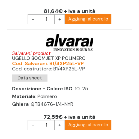
81,64€ + iva a unità
-
+
Aggiungi al carrello
Salvarani product
UGELLO BOOMJET XP POLIMERO
Cod. Salvarani: B1/4XP25L-VP
Cod. costruttore: B1/4XP25L-VP
Data sheet
Descrizione - Colore ISO
: 10-25
Materiale
: Polimero
Ghiera
: QTB4676-1/4-NYR
72,55€ + iva a unità
-
+
Aggiungi al carrello