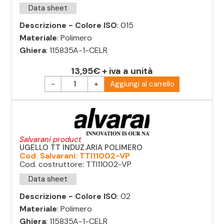
Data sheet
Descrizione - Colore ISO
: 015
Materiale
: Polimero
Ghiera
: 115835A-1-CELR
13,95€ + iva a unità
-
+
Aggiungi al carrello
Salvarani product
UGELLO TT INDUZ.ARIA POLIMERO
Cod. Salvarani: TTI11002-VP
Cod. costruttore: TTI11002-VP
Data sheet
Descrizione - Colore ISO
: 02
Materiale
: Polimero
Ghiera
: 115835A-1-CELR