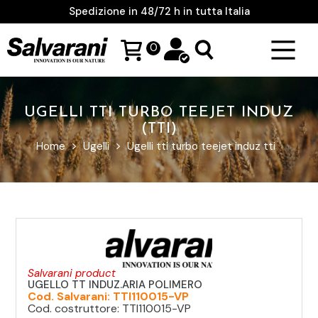
Spedizione in 48/72 h in tutta Italia
0
UGELLI TTI TURBO TEEJET INDUZ
(TTI)
Home
Ugelli
Ugelli tti turbo teejet induz tti
Salvarani product
UGELLO TT INDUZ.ARIA POLIMERO
Cod. Salvarani: TTI110015-VP
Cod. costruttore: TTI110015-VP