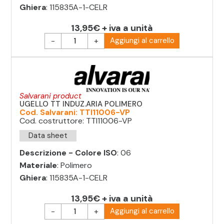
Ghiera
: 115835A-1-CELR
13,95€ + iva a unità
-
+
Aggiungi al carrello
Salvarani product
UGELLO TT INDUZ.ARIA POLIMERO
Cod. Salvarani: TTI11006-VP
Cod. costruttore: TTI11006-VP
Data sheet
Descrizione - Colore ISO
: 06
Materiale
: Polimero
Ghiera
: 115835A-1-CELR
13,95€ + iva a unità
-
+
Aggiungi al carrello